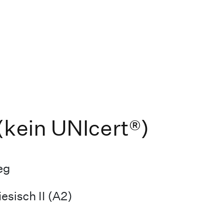
(kein UNIcert®)
eg
esisch II (A2)