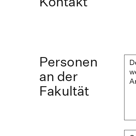
Kontakt
Personen
D
w
an der
A
Fakultät