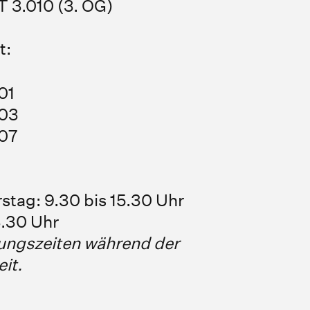
 3.010 (3. OG)
t:
01
303
07
stag: 9.30 bis 15.30 Uhr
3.30 Uhr
ungszeiten während der
it.