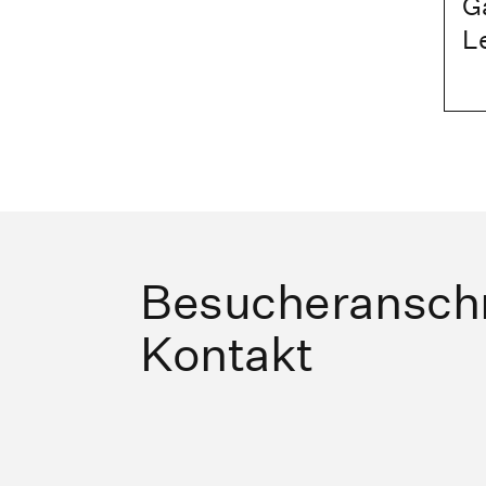
G
L
Besucheranschr
Kontakt