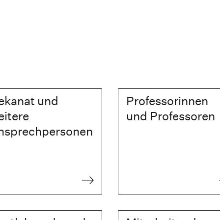
ekanat und
Professorinnen
eitere
und Professoren
nsprechpersonen