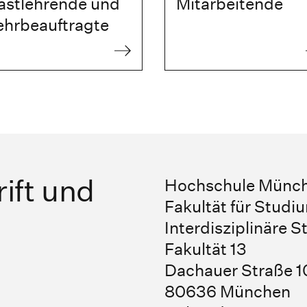
astlehrende und
Mitarbeitende
ehrbeauftragte
ift und
Hochschule Münc
Fakultät für Studi
Interdisziplinäre S
Fakultät 13
Dachauer Straße 
80636 München