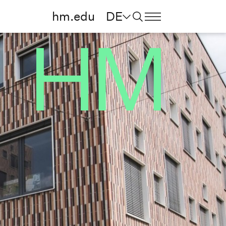
hm.edu
DE