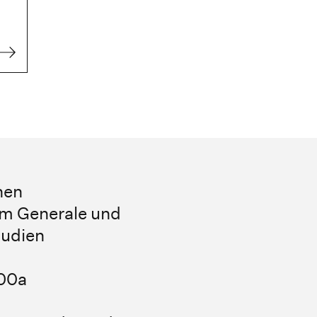
hen
um Generale und
tudien
100a