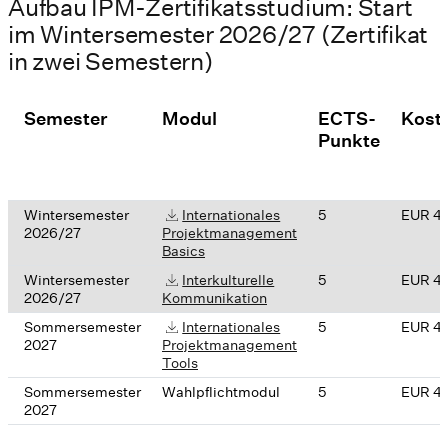
Aufbau IPM-Zertifikatsstudium: Start
im Wintersemester 2026/27 (Zertifikat
in zwei Semestern)
Semester
Modul
ECTS-
Kost
Punkte
Wintersemester
Internationales
5
EUR 4
2026/27
Projektmanagement
Basics
Wintersemester
Interkulturelle
5
EUR 4
2026/27
Kommunikation
Sommersemester
Internationales
5
EUR 4
2027
Projektmanagement
Tools
Sommersemester
Wahlpflichtmodul
5
EUR 4
2027