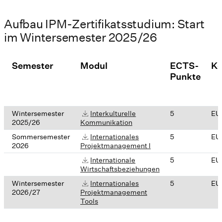
Aufbau IPM-Zertifikatsstudium: Start
im Wintersemester 2025/26
Semester
Modul
ECTS-
Ko
Punkte
Wintersemester
Interkulturelle
5
EU
2025/26
Kommunikation
Sommersemester
Internationales
5
EU
2026
Projektmanagement I
Internationale
5
EU
Wirtschaftsbeziehungen
Wintersemester
Internationales
5
EU
2026/27
Projektmanagement
Tools