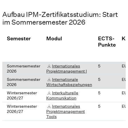
Aufbau IPM-Zertifikatsstudium: Start
im Sommersemester 2026
Semester
Modul
ECTS-
Ko
Punkte
Sommersemester
Internationales
5
EU
2026
Projektmanagement I
Sommersemester
Internationale
5
EU
2026
Wirtschaftsbeziehungen
Wintersemester
Interkulturelle
5
EU
2026/27
Kommunikation
Wintersemester
Internationales
5
EU
2026/27
Projektmanagement
Tools